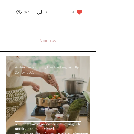
265
0
4
Voir plus
Audrey Genest, Dtp., Caroline Tanguay, Dtp.
25 nov. 2025
Alimentation et ménopause : Votre guide
nutritionnel pour vivre la
périménopause/ménopause plus sereinement