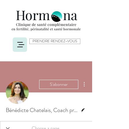
PRENDRE RENDEZ-VOUS
Plus d'actions
S'abonner
Écrivain
Bénédicte Chatelais, Coach professionnelle certifiée en PNL