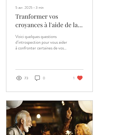
5 avr. 2025
∙
3
min
Tranformer vos
croyances à l'aide de la
programmation
Voici quelques questions
neurolinguistique pour
d’introspection pour vous aider
à confronter certaines de vos
une vie plus alignée
croyances actuelles, vos façons
de penser qui vous n
73
0
1