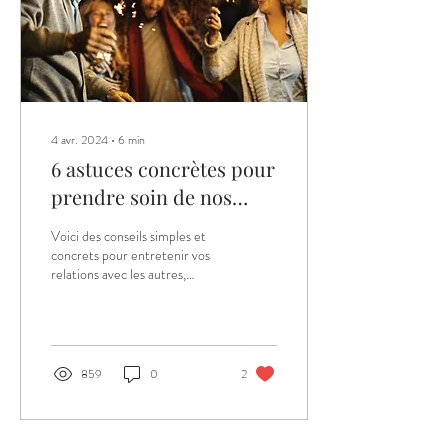
4 avr. 2024
∙
6
min
6 astuces concrètes pour
prendre soin de nos
relations
Voici des conseils simples et
concrets pour entretenir vos
relations avec les autres,
qu'elles soient amoureuses ou
non.
859
0
2