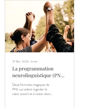
27 févr. 2024
∙
4
min
La programmation
neurolinguistique (PNL)
au secours de nos
Deux formules magiques de
relations
PNL uui aident à garder le
cœur ouvert et à rester dans
un état d’esprit d’ouverture
face aux autres...