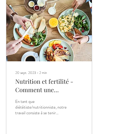
20 sept. 2023
∙
2
min
Nutrition et fertilité -
Comment une
nutritionniste peut vous
En tant que
aider à optimiser votre
diététiste/nutritionniste, notre
travail consiste à se tenir
fertilité ?
continuellement à jour sur les
évidences scientifiques...