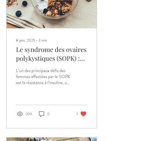
8 janv. 2025
∙
3
min
Le syndrome des ovaires
polykystiques (SOPK) :
Le rôle de l’alimentation
L’un des principaux défis des
pour améliorer votre
femmes affectées par le SOPK
est la résistance à l’insuline, un
fertilité
phénomène où les cellules du
corps réagissent
209
0
1