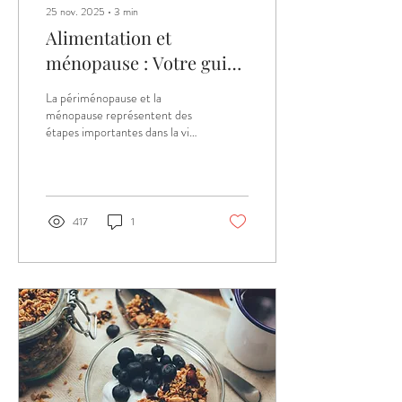
25 nov. 2025
∙
3
min
Alimentation et
ménopause : Votre guide
nutritionnel pour vivre
La périménopause et la
la
ménopause représentent des
étapes importantes dans la vie
périménopause/ménopause
des femmes. Elles
plus sereinement
s’accompagnent d’une baisse
marquée des œstrogènes, une
hormone fortement impliquée
dans le métabolisme, la santé
417
1
osseuse et l’équilibre
émotionnel.