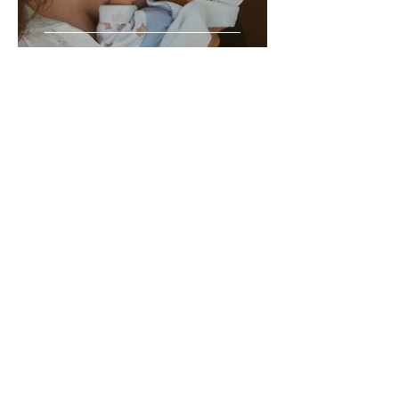
L'allaitement maternel et l'ostéopathie : Un soutien
essentiel pour maman et bébé
Nos principales valeurs à la
Clinique Hormona
Notre mission est de vous offrir, au sein d'un même
établissement, tous les professionnels de la santé en
médecines complémentaires, selon vos besoins, pour
vous accompagner à travers votre processus vers la
grossesse, durant celle-ci, avec bébé, durant la
ménopause et bien plus. Bien que la clientèle soit
souvent féminine, les hommes et les enfants y sont
aussi les bienvenus.