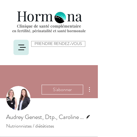
PRENDRE RENDEZ-VOUS
Plus d'actions
S'abonner
Écrivain
Audrey Genest, Dtp., Caroline Tanguay, Dtp.
Nutrionnistes / diététistes