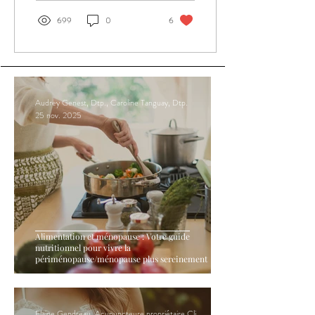
699
0
6
Audrey Genest, Dtp., Caroline Tanguay, Dtp.
25 nov. 2025
Alimentation et ménopause : Votre guide
nutritionnel pour vivre la
périménopause/ménopause plus sereinement
Elaine Gendreau, Acupuncteure propriétaire Clinique Hormona