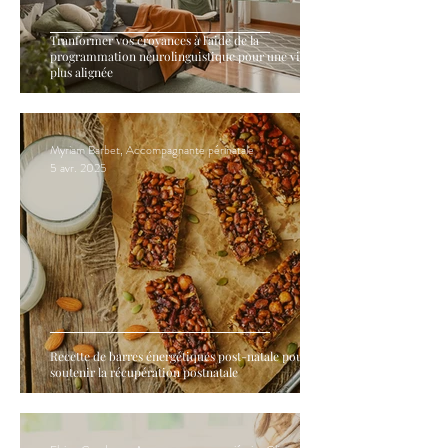
Tranformer vos croyances à l'aide de la
programmation neurolinguistique pour une vie
plus alignée
Myriam Barbet, Accompagnante périnatale
5 avr. 2025
Recette de barres énergétiques post-natale pour
soutenir la récupération postnatale