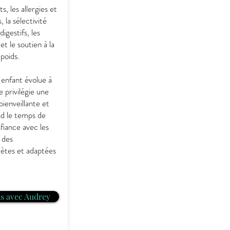
s, les allergies et
 la sélectivité
digestifs, les
et le soutien à la
 poids.
enfant évolue à
 privilégie une
bienveillante et
nd le temps de
nfiance avec les
 des
ètes et adaptées
s avec Audrey