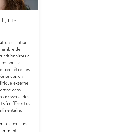
lt, Dtp.
t en nutrition
t membre de
nutritionnistes du
nne pour la
le bien-être des
périences en
clinique externe,
ertise dans
ourrissons, des
nts à différentes
alimentaire.
milles pour une
notamment