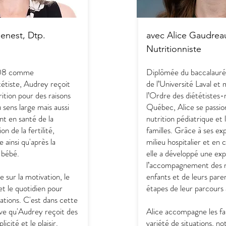
enest, Dtp.
avec Alice Gaudreau
Nutritionniste
008 comme
Diplômée du baccalauréa
tétiste, Audrey reçoit
de l’Université Laval e
rition pour des raisons
l’Ordre des diététistes-
 sens large mais aussi
Québec, Alice se passio
nt en santé de la
nutrition pédiatrique et 
n de la fertilité,
familles. Grâce à ses ex
e ainsi qu'après la
milieu hospitalier et en 
 bébé.
elle a développé une exp
l’accompagnement des n
 sur la motivation, le
enfants et de leurs pare
et le quotidien pour
étapes de leur parcours 
ations. C'est dans cette
ive qu'Audrey reçoit des
Alice accompagne les fa
licité et le plaisir.
variété de situations, 