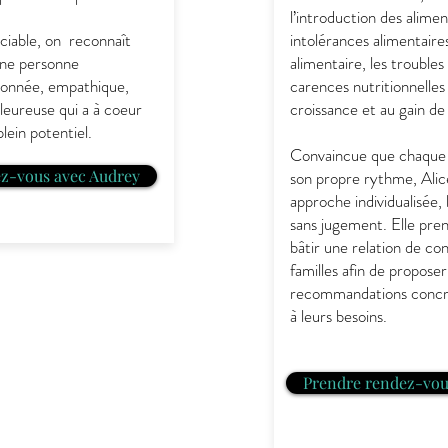
l’introduction des aliment
ciable, on reconnaît
intolérances alimentaires,
ne personne
alimentaire, les troubles 
ionnée, empathique,
carences nutritionnelles 
eureuse qui a à coeur
croissance et au gain de
plein potentiel.
Convaincue que chaque 
z-vous avec Audrey
son propre rythme, Alice
approche individualisée, 
sans jugement. Elle pre
bâtir une relation de co
familles afin de proposer
recommandations concr
à leurs besoins.
Prendre rendez-vou