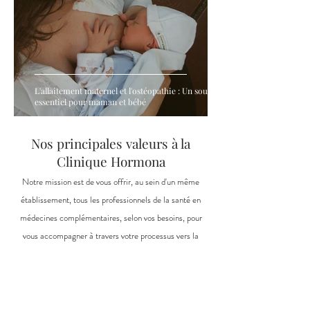
L'allaitement maternel et l'ostéopathie : Un soutien
essentiel pour maman et bébé
Nos principales valeurs à la
Clinique Hormona
Notre mission est de vous offrir, au sein d'un même
établissement, tous les professionnels de la santé en
médecines complémentaires, selon vos besoins, pour
vous accompagner à travers votre processus vers la
grossesse, durant celle-ci, avec bébé, durant la
ménopause et bien plus. Bien que la clientèle soit
souvent féminine, les hommes et les enfants y sont
aussi les bienvenus.