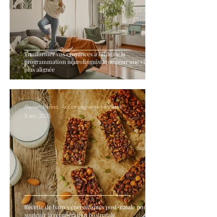
Tranformer vos croyances à l'aide de la
programmation neurolinguistique pour une vie
plus alignée
Myriam Barbet, Accompagnante périnatale
5 avr. 2025
Recette de barres énergétiques post-natale pour
soutenir la récupération postnatale