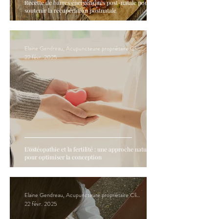
Recette de barres énergétiques post-natale pour
soutenir la récupération postnatale
Elaine Gendreau, Acupuncteure propriétaire Clinique Hormona
22 févr. 2025
L'ostéopathie et la fertilité : une approche naturelle
pour optimiser la conception
Elaine Gendreau, Acupuncteure propriétaire Clinique Hormona
22 févr. 2025