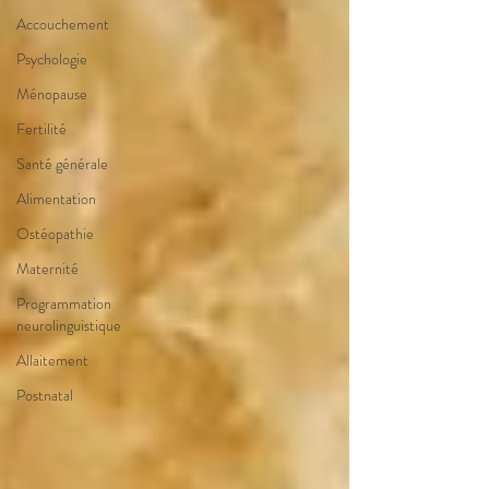
Accouchement
Psychologie
Ménopause
Fertilité
Santé générale
Alimentation
Ostéopathie
Maternité
Programmation
neurolinguistique
Allaitement
Postnatal