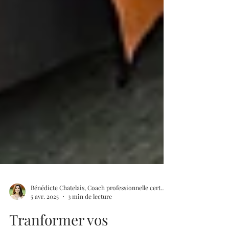
Bénédicte Chatelais, Coach professionnelle certifiée en PNL