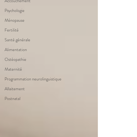
Accouchement
Psychologie
Ménopause
Fertilité
Santé générale
Alimentation
Ostéopathie
Maternité
Programmation neurolinguistique
Allaitement
Postnatal