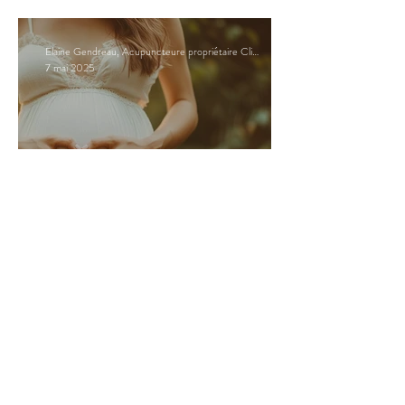
Alimentation et ménopause : Votre guide
nutritionnel pour vivre la
périménopause/ménopause plus sereinement
Elaine Gendreau, Acupuncteure propriétaire Clinique Hormona
7 mai 2025
5 astuces pour faire avancer le travail
d'accouchement naturellement