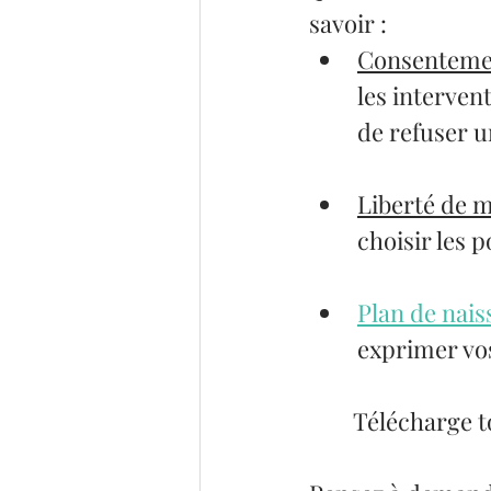
savoir :
Consentemen
les interven
de refuser u
Liberté de 
choisir les 
Plan de nai
exprimer vos
	Télécharge t