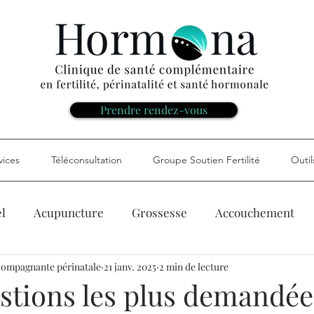
Prendre rendez-vous
vices
Téléconsultation
Groupe Soutien Fertilité
Outil
l
Acupuncture
Grossesse
Accouchement
compagnante périnatale
21 janv. 2025
2 min de lecture
Santé générale
Alimentation
Ostéopathie
Ma
estions les plus demandée