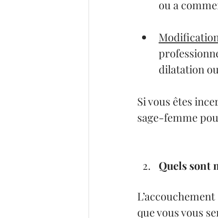
ou a comme
Modification
professionn
dilatation o
Si vous êtes ince
sage-femme pour 
Quels sont 
L’accouchement e
que vous vous sen