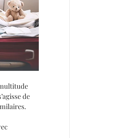
multitude 
’agisse de 
milaires. 
vec 