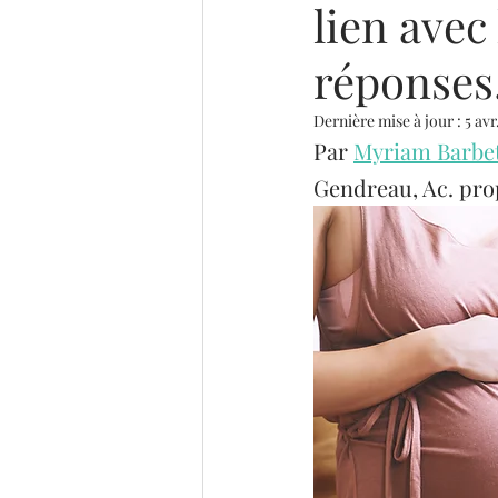
lien avec
Programmation neurolinguis
réponses
Dernière mise à jour :
5 avr
Par 
Myriam Barbet
Gendreau, Ac. pro