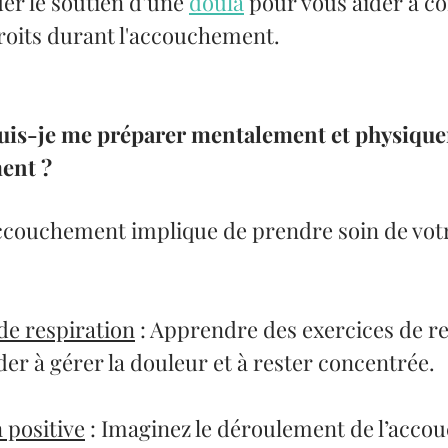
r le soutien d’une 
doula
 pour vous aider à 
droits durant l'accouchement.
s-je me préparer mentalement et physique
ent ?
accouchement implique de prendre soin de votr
de respiration
 : Apprendre des exercices de re
der à gérer la douleur et à rester concentrée.
n positive
 : Imaginez le déroulement de l’acco