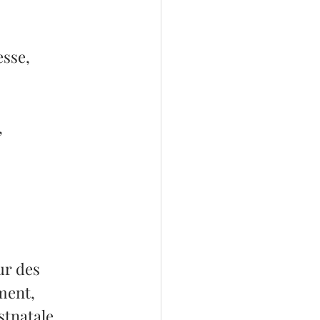
sse, 
 
r des 
ment, 
tnatale. 