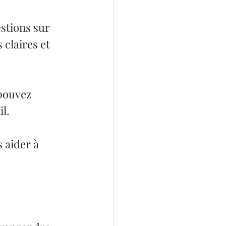
estions sur 
claires et 
 pouvez 
l.
 aider à 