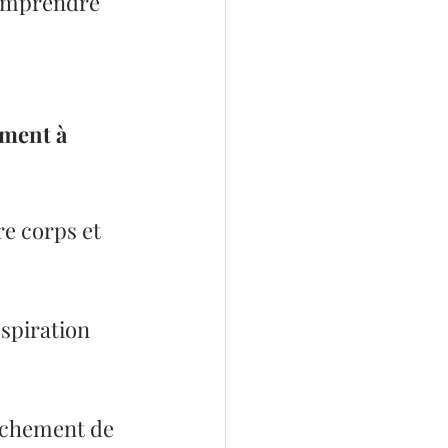
comprendre 
ment à 
e corps et 
spiration 
uchement de 