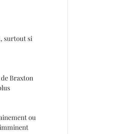
, surtout si 
 de Braxton 
plus 
dainement ou 
t imminent 