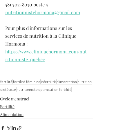
581 702-8030 poste 5
nutritionnistehormona@gmail.com
Pour plus d'informations sur les 
services de nutrition à la Clinique 
Hormona : 
https://www.cliniquehormona.com/nut
ritionniste-quebec
fertilité
fertilité féminine
infertilité
alimentation
nutrition
diététiste
nutritonniste
optimisation fertilité
Cycle menstruel
Fertilité
Alimentation