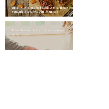
Recette de barres énergétiques post-natale pour
soutenir la récupération postnatale
Elaine Gendreau, Acupuncteure propriétaire Clinique Hormona
22 févr. 2025
L'ostéopathie et la fertilité : une approche naturelle
pour optimiser la conception
Elaine Gendreau, Acupuncteure propriétaire Clinique Hormona
22 févr. 2025