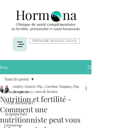
PRENDRE RENDEZ-VOUS
Post
Tous les posts
Audrey Genest, Dtp., Caroline Tanguay, Dtp.
Tous les posts
20 sept. 2023
2 min de lecture
Nutrition et fertilité -
Cycle menstruel
Comment une
Acupuncture
nutritionniste peut vous
Grossesse